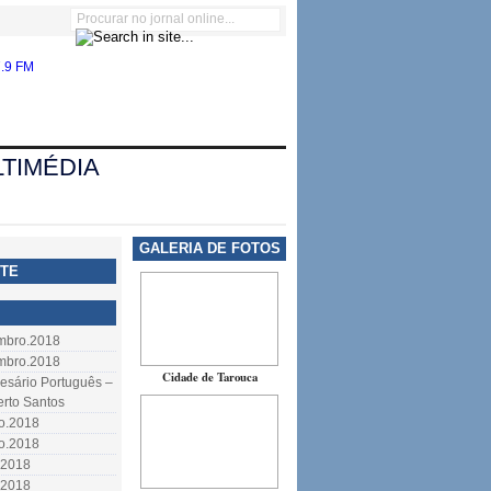
TIMÉDIA
GALERIA DE FOTOS
TE
embro.2018
embro.2018
Cidade de Tarouca
resário Português –
erto Santos
to.2018
to.2018
.2018
.2018