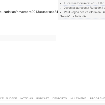
Eucaristia Dominical – 15.Julho
Juventus apresenta Ronaldo à p
eucaristias/novembro2013/eucaristia24112013.mp3|titles=Eucaristia
Paul Pogba dedica vitória da F
“heróis” da Tailândia
CTUALIDADE
NOTICIAS
PODCAST
DESPORTO
MULTIMÉDIA
PROGRAM