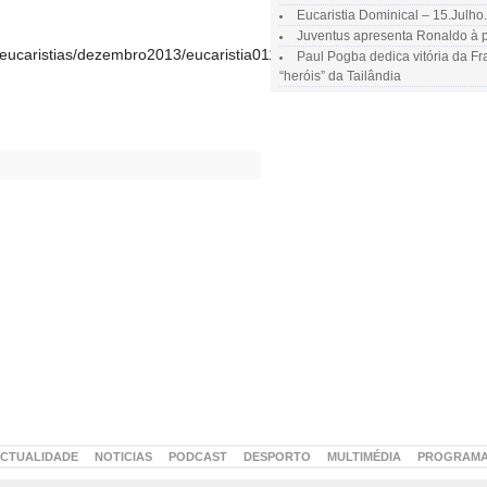
Eucaristia Dominical – 15.Julho
Juventus apresenta Ronaldo à p
eucaristias/dezembro2013/eucaristia01122013.mp3|titles=Eucaristia
Paul Pogba dedica vitória da F
“heróis” da Tailândia
CTUALIDADE
NOTICIAS
PODCAST
DESPORTO
MULTIMÉDIA
PROGRAM