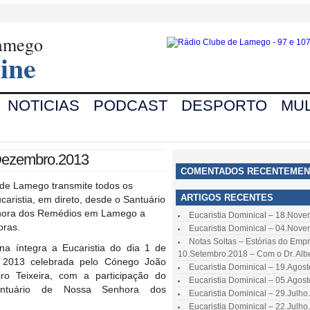
Lamego
ine
NOTICIAS
PODCAST
DESPORTO
MUL
.Dezembro.2013
COMENTADOS RECENTEMEN
 de Lamego transmite todos os
ARTIGOS RECENTES
aristia, em direto, desde o Santuário
hora dos Remédios em Lamego a
Eucaristia Dominical – 18.Nov
oras.
Eucaristia Dominical – 04.Nov
Notas Soltas – Estórias do Emp
na íntegra a Eucaristia do dia 1 de
10.Setembro.2018 – Com o Dr. Alb
2013 celebrada pelo Cónego João
Eucaristia Dominical – 19.Agos
iro Teixeira, com a participação do
Eucaristia Dominical – 05.Agos
ntuário de Nossa Senhora dos
Eucaristia Dominical – 29.Julho
Eucaristia Dominical – 22.Julho