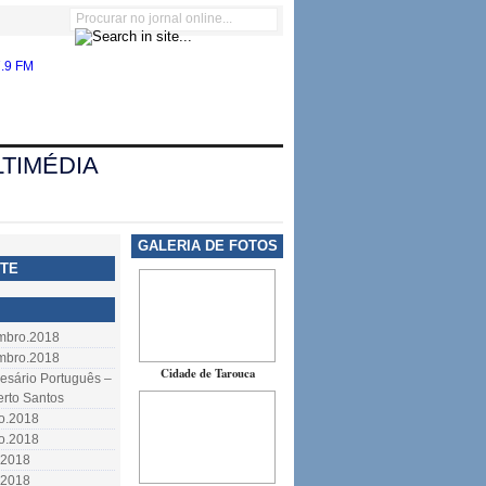
TIMÉDIA
GALERIA DE FOTOS
TE
embro.2018
embro.2018
Cidade de Tarouca
resário Português –
erto Santos
to.2018
to.2018
.2018
.2018