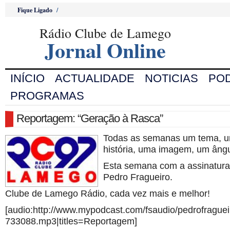
Fique Ligado
/
Rádio Clube de Lamego
Jornal Online
INÍCIO
ACTUALIDADE
NOTICIAS
PO
PROGRAMAS
Reportagem: “Geração à Rasca”
Todas as semanas um tema, 
história, uma imagem, um ân
Esta semana com a assinatura
Pedro Fragueiro.
Clube de Lamego Rádio, cada vez mais e melhor!
[audio:http://www.mypodcast.com/fsaudio/pedrofragu
733088.mp3|titles=Reportagem]