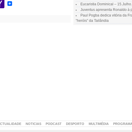
kmarks
ce
ter
ordPress
Yahoo
Eucaristia Dominical – 15.Julho
Mail
Juventus apresenta Ronaldo à p
Paul Pogba dedica vitória da F
“heróis” da Tailândia
CTUALIDADE
NOTICIAS
PODCAST
DESPORTO
MULTIMÉDIA
PROGRAM