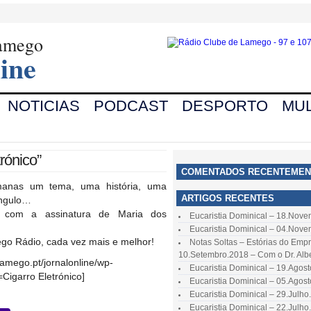
Lamego
ine
NOTICIAS
PODCAST
DESPORTO
MUL
rónico”
COMENTADOS RECENTEMEN
anas um tema, uma história, uma
ARTIGOS RECENTES
ngulo…
 com a assinatura de Maria dos
Eucaristia Dominical – 18.Nov
Eucaristia Dominical – 04.Nov
go Rádio, cada vez mais e melhor!
Notas Soltas – Estórias do Emp
10.Setembro.2018 – Com o Dr. Alb
clamego.pt/jornalonline/wp-
Eucaristia Dominical – 19.Agos
Cigarro Eletrónico]
Eucaristia Dominical – 05.Agos
Eucaristia Dominical – 29.Julho
Eucaristia Dominical – 22.Julho