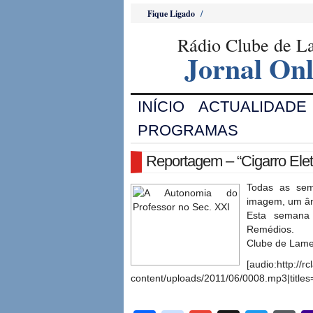
Fique Ligado
/
Rádio Clube de 
Jornal Onl
INÍCIO
ACTUALIDADE
PROGRAMAS
Reportagem – “Cigarro Elet
Todas as sem
imagem, um â
Esta semana
Remédios.
Clube de Lame
[audio:http://r
content/uploads/2011/06/0008.mp3|titles=