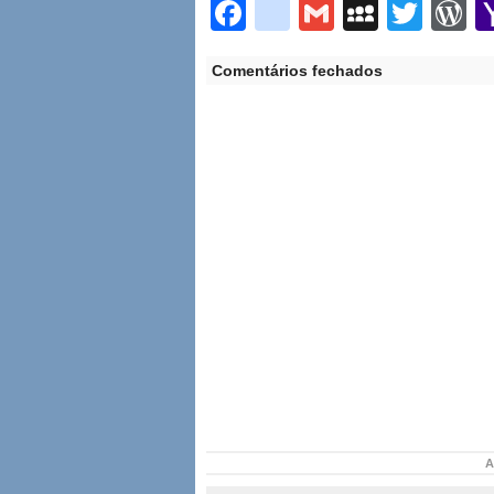
Facebook
google_boo
Gmail
MySpa
Twit
W
Comentários fechados
A