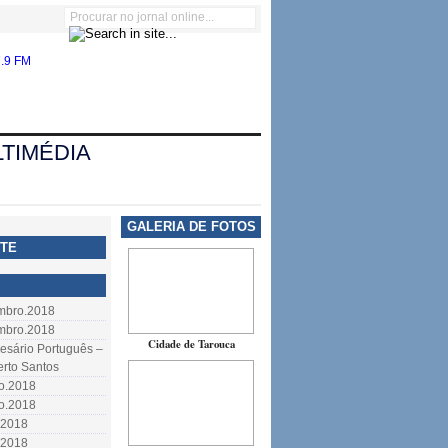
TIMÉDIA
GALERIA DE FOTOS
TE
embro.2018
embro.2018
Cidade de Tarouca
resário Português –
erto Santos
to.2018
to.2018
.2018
.2018